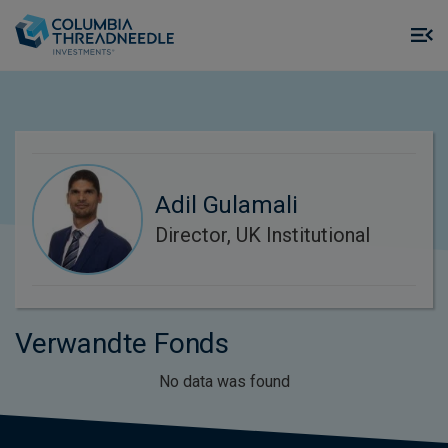
Skip to main content
M
m
o
Adil Gulamali
Director, UK Institutional
Verwandte Fonds
No data was found