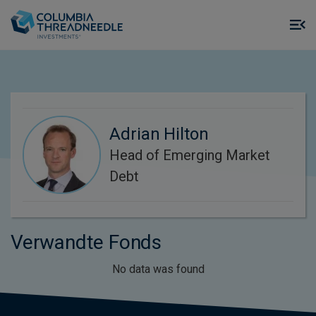
Skip to main content
M
m
o
Adrian Hilton
Head of Emerging Market
Debt
Verwandte Fonds
No data was found