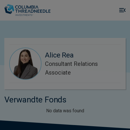
Skip to main content
M
m
o
Alice Rea
Consultant Relations
Associate
Verwandte Fonds
No data was found