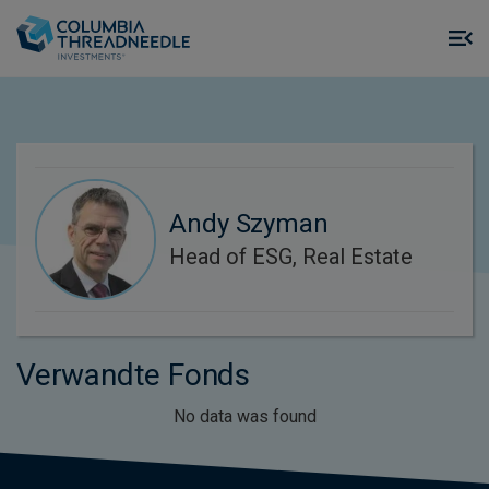
Skip to main content
M
m
o
Andy Szyman
Head of ESG, Real Estate
Verwandte Fonds
No data was found