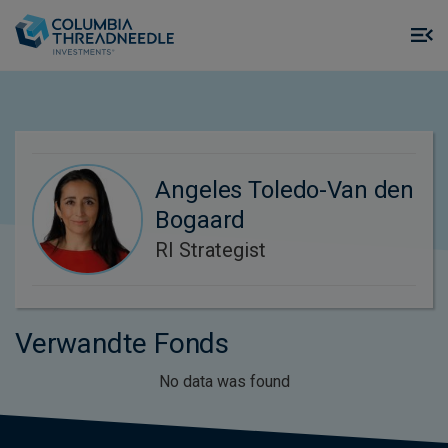
Skip to main content
M
m
o
Angeles Toledo-Van den
Bogaard
RI Strategist
Verwandte Fonds
No data was found