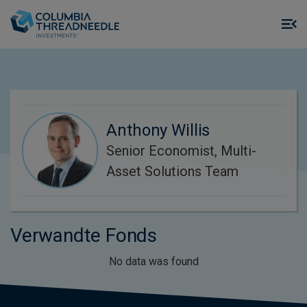
Skip to main content
M
m
o
Anthony Willis
Senior Economist, Multi-
Asset Solutions Team
Verwandte Fonds
No data was found