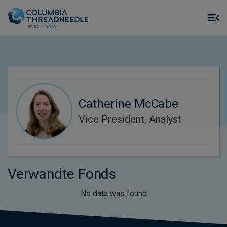
Skip to main content
M
m
o
Catherine McCabe
Vice President, Analyst
Verwandte Fonds
No data was found