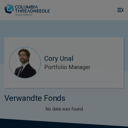
Skip to main content
M
m
o
Cory Unal
Portfolio Manager
Verwandte Fonds
No data was found