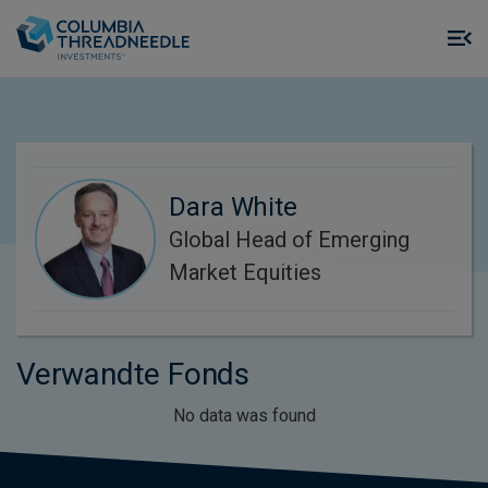
Skip to main content
M
m
o
Dara White
Global Head of Emerging
Market Equities
Verwandte Fonds
No data was found