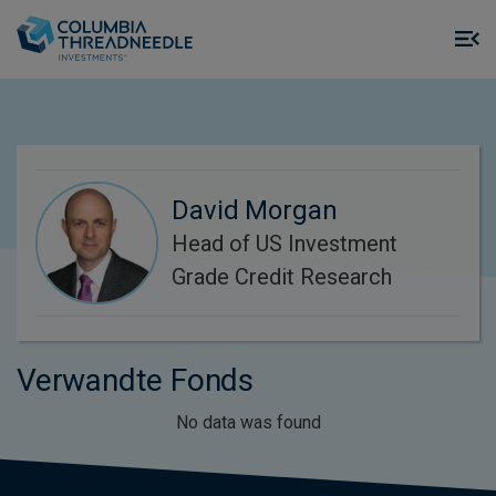
Skip to main content
M
m
o
David Morgan
Head of US Investment
Grade Credit Research
Verwandte Fonds
No data was found