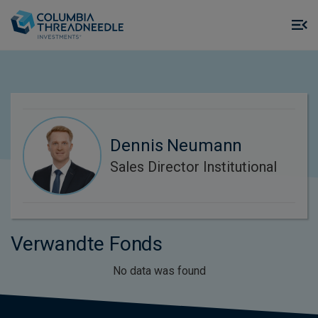
Skip to main content
M
m
o
Dennis Neumann
Sales Director Institutional
Verwandte Fonds
No data was found