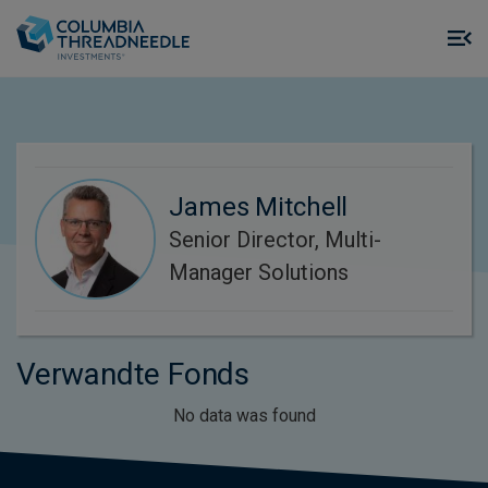
Skip to main content
M
m
o
James Mitchell
Senior Director, Multi-
Manager Solutions
Verwandte Fonds
No data was found