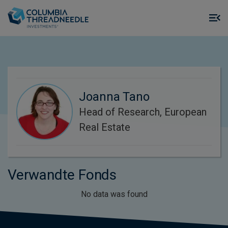
Skip to main content
M
m
o
Joanna Tano
Head of Research, European
Real Estate
Verwandte Fonds
No data was found