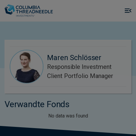
Skip to main content
M
m
o
Maren Schlösser
Responsible Investment
Client Portfolio Manager
Verwandte Fonds
No data was found