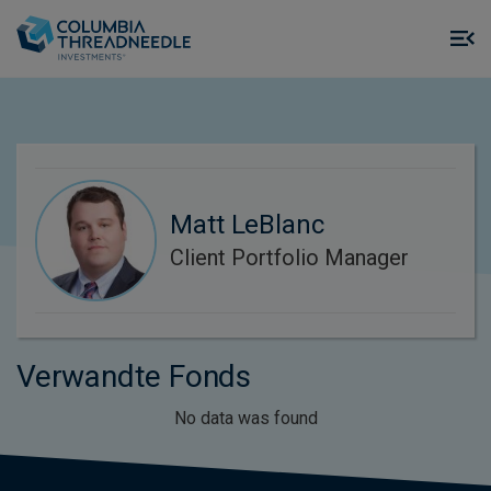
Skip to main content
M
m
o
Matt LeBlanc
Client Portfolio Manager
Verwandte Fonds
No data was found