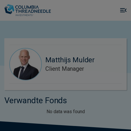
Skip to main content
M
m
o
Matthijs Mulder
Client Manager
Verwandte Fonds
No data was found