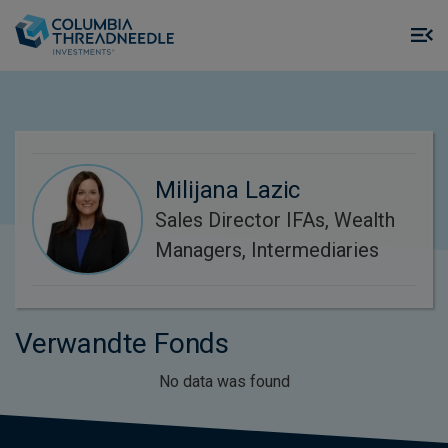
Skip to main content
M
m
o
Milijana Lazic
Sales Director IFAs, Wealth
Managers, Intermediaries
Verwandte Fonds
No data was found