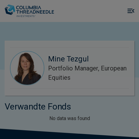
Skip to main content
M
m
o
Mine Tezgul
Portfolio Manager, European
Equities
Verwandte Fonds
No data was found