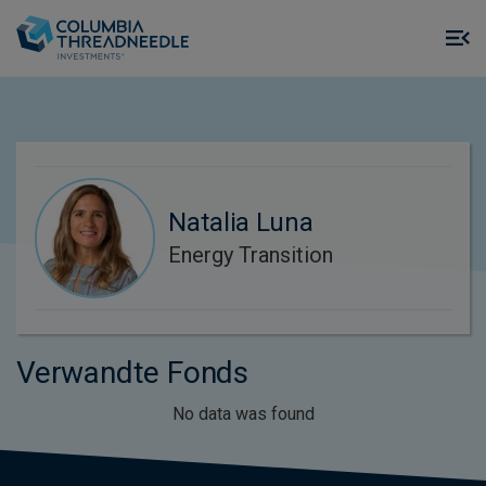
Skip to main content
M
m
o
Natalia Luna
Energy Transition
Verwandte Fonds
No data was found