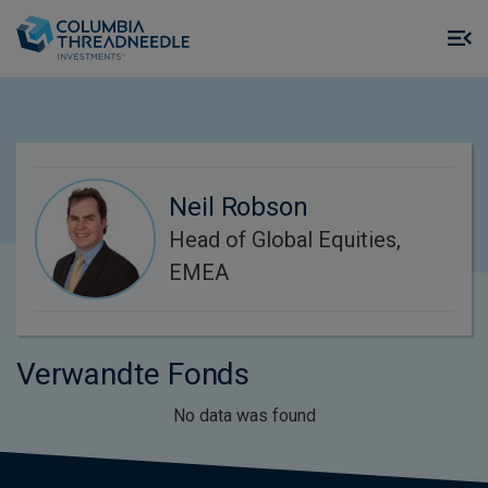
Skip to main content
M
m
o
Neil Robson
Head of Global Equities,
EMEA
Verwandte Fonds
No data was found