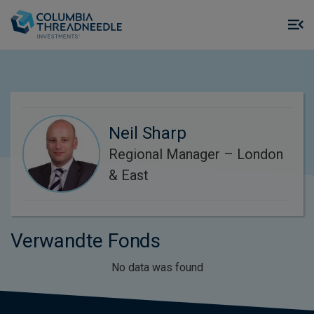
Skip to main content
M
m
o
Neil Sharp
Regional Manager – London
& East
Verwandte Fonds
No data was found