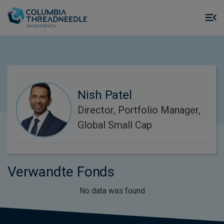
Skip to main content
M
m
o
Nish Patel
Director, Portfolio Manager,
Global Small Cap
Verwandte Fonds
No data was found