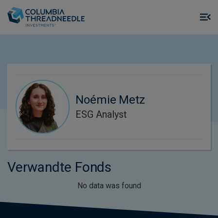
Skip to main content
M
m
o
Noémie Metz
ESG Analyst
Verwandte Fonds
No data was found