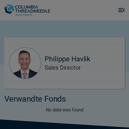
Skip to main content
M
m
o
Philippe Havlik
Sales Director
Verwandte Fonds
No data was found