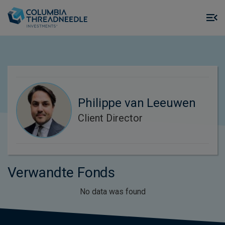
Skip to main content
M
m
o
Philippe van Leeuwen
Client Director
Verwandte Fonds
No data was found