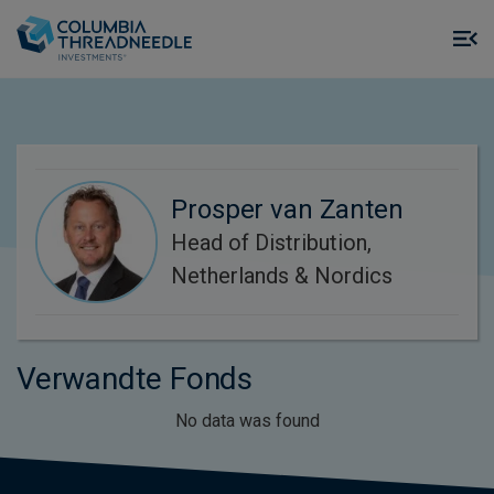
Skip to main content
M
m
o
Prosper van Zanten
Head of Distribution,
Netherlands & Nordics
Verwandte Fonds
No data was found