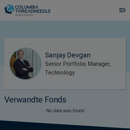
Skip to main content
M
m
o
Sanjay Devgan
Senior Portfolio Manager,
Technology
Verwandte Fonds
No data was found