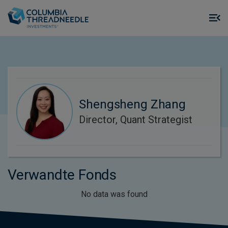
Skip to main content
M
m
o
Shengsheng Zhang
Director, Quant Strategist
Verwandte Fonds
No data was found