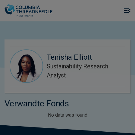
Skip to main content
M
m
o
Tenisha Elliott
Sustainability Research
Analyst
Verwandte Fonds
No data was found