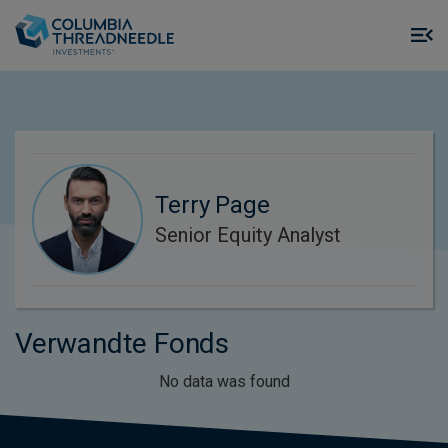
Skip to main content
M
m
o
Terry Page
Senior Equity Analyst
Verwandte Fonds
No data was found