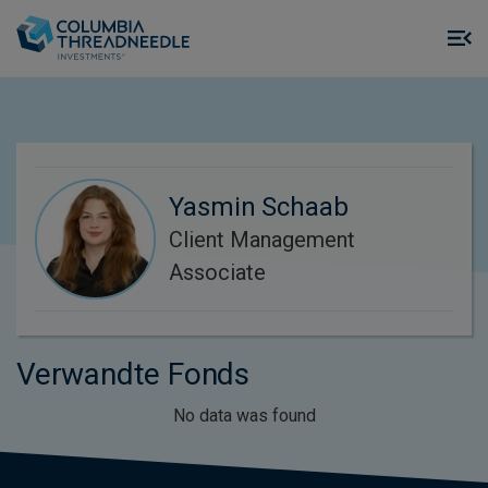
Skip to main content
M
m
o
Yasmin Schaab
Client Management
Associate
Verwandte Fonds
No data was found