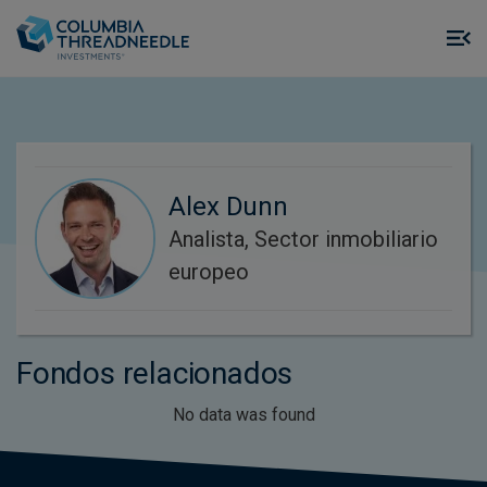
Skip to main content
M
m
o
Alex Dunn
Analista, Sector inmobiliario
europeo
Fondos relacionados
No data was found