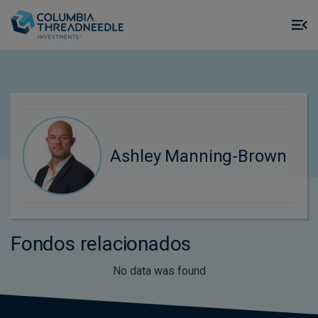
Skip to main content
M
m
o
Ashley Manning-Brown
Fondos relacionados
No data was found