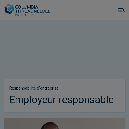
Skip to main content
M
m
o
Responsabilité d’entreprise
Employeur responsable