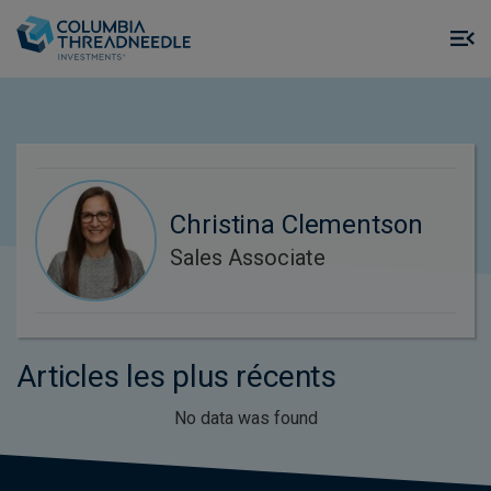
Skip to main content
M
m
o
Christina Clementson
Sales Associate
Articles les plus récents
No data was found