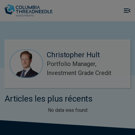
Skip to main content
M
m
o
Christopher Hult
Portfolio Manager,
Investment Grade Credit
Articles les plus récents
No data was found