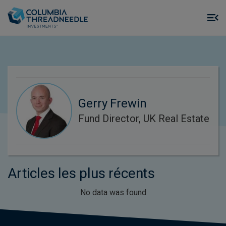
Skip to main content
M
m
o
Gerry Frewin
Fund Director, UK Real Estate
Articles les plus récents
No data was found