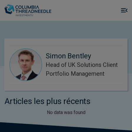
Skip to main content
M
m
o
Simon Bentley
Head of UK Solutions Client
Portfolio Management
Articles les plus récents
No data was found