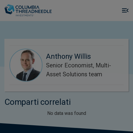
Skip to main content
M
m
o
Anthony Willis
Senior Economist, Multi-
Asset Solutions team
Comparti correlati
No data was found