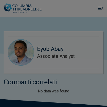
Skip to main content
M
m
o
Eyob Abay
Associate Analyst
Comparti correlati
No data was found