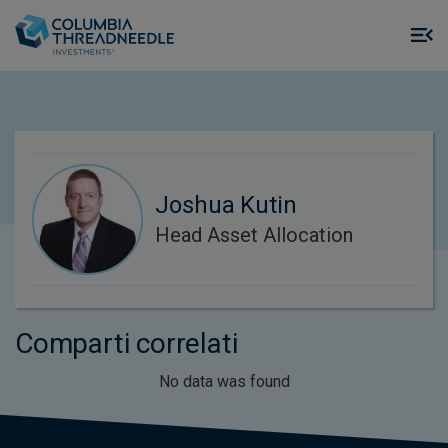
Skip to main content
M
m
o
Joshua Kutin
Head Asset Allocation
Comparti correlati
No data was found