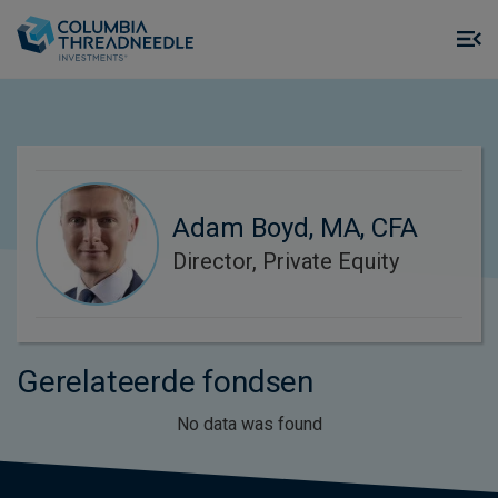
Skip to main content
M
m
o
Adam Boyd, MA, CFA
Director, Private Equity
Gerelateerde fondsen
No data was found