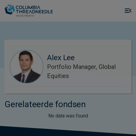
Skip to main content
M
m
o
Alex Lee
Portfolio Manager, Global
Equities
Gerelateerde fondsen
No data was found