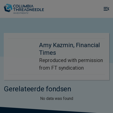
Skip to main content
M
m
o
Amy Kazmin, Financial
Times
Reproduced with permission
from FT syndication
Gerelateerde fondsen
No data was found