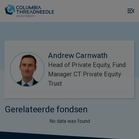
Skip to main content
M
m
o
Andrew Carnwath
Head of Private Equity, Fund
Manager CT Private Equity
Trust
Gerelateerde fondsen
No data was found