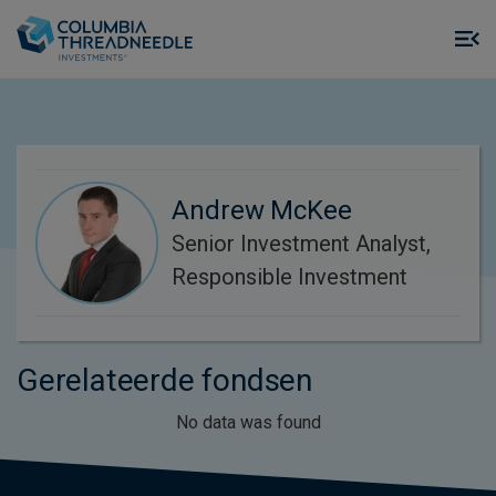
Skip to main content
M
m
o
Andrew McKee
Senior Investment Analyst,
Responsible Investment
Gerelateerde fondsen
No data was found