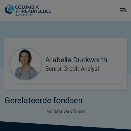
Skip to main content
M
m
o
Arabella Duckworth
Senior Credit Analyst
Gerelateerde fondsen
No data was found