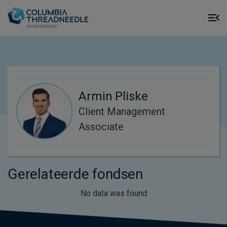
Skip to main content
M
m
o
Armin Pliske
Client Management
Associate
Gerelateerde fondsen
No data was found