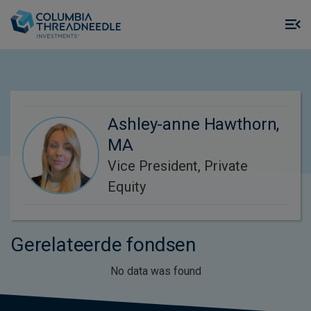
Skip to main content
M
m
o
Ashley-anne Hawthorn,
MA
Vice President, Private
Equity
Gerelateerde fondsen
No data was found