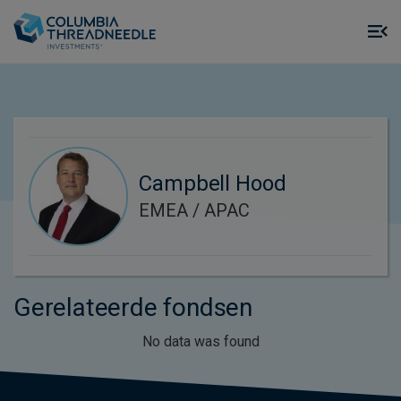
Skip to main content
M
m
o
Campbell Hood
EMEA / APAC
Gerelateerde fondsen
No data was found